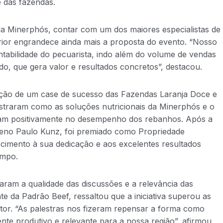
e das fazendas.
da Minerphós, contar com um dos maiores especialistas de
rior engrandece ainda mais a proposta do evento. “Nosso
tabilidade do pecuarista, indo além do volume de vendas
o, que gera valor e resultados concretos”, destacou.
ão de um case de sucesso das Fazendas Laranja Doce e
traram como as soluções nutricionais da Minerphós e o
am positivamente no desempenho dos rebanhos. Após a
Reno Paulo Kunz, foi premiado como Propriedade
imento à sua dedicação e aos excelentes resultados
ampo.
aram a qualidade das discussões e a relevância das
te da Padrão Beef, ressaltou que a iniciativa superou as
etor. “As palestras nos fizeram repensar a forma como
te produtivo e relevante para a nossa região”, afirmou.