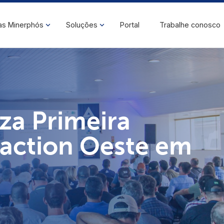
as Minerphós
Soluções
Portal
Trabalhe conosco
za Primeira
raction Oeste em