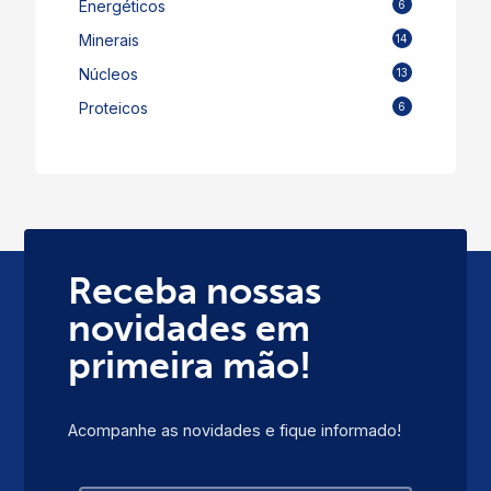
Energéticos
6
Minerais
14
Núcleos
13
Proteicos
6
Receba nossas
novidades em
primeira mão!
Acompanhe as novidades e fique informado!