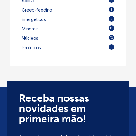
Aditivos
Creep-feeding
2
Energéticos
6
Minerais
14
Núcleos
13
Proteicos
6
Receba nossas
novidades em
primeira mão!