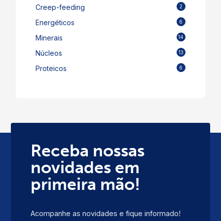
Creep-feeding
2
Energéticos
6
Minerais
14
Núcleos
13
Proteicos
6
Receba nossas
novidades em
primeira mão!
Acompanhe as novidades e fique informado!